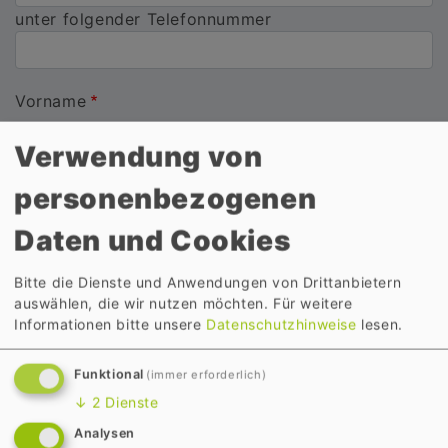
unter folgender Telefonnummer
Vorname
Verwendung von
personenbezogenen
Name
Daten und Cookies
Bitte die Dienste und Anwendungen von Drittanbietern
Name
auswählen, die wir nutzen möchten.
Für weitere
Informationen bitte unsere
Datenschutzhinweise
lesen.
Straße
Funktional
(immer erforderlich)
↓
2
Dienste
Straße
Analysen