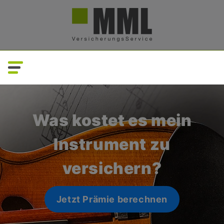
Direkt
zum
Inhalt
Was kostet es mein
Instrument zu
versichern?
Jetzt Prämie berechnen