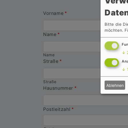
Verw
Daten
Vorname
Bitte die D
möchten.
F
Name
Fun
↓
Name
Straße
An
↓
Straße
Ablehnen
Hausnummer
Postleitzahl