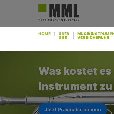
Direkt
Us
zum
ac
Inhalt
me
HOME
ÜBER
MUSIKINSTRUME
UNS
VERSICHERUNG
Was kostet es
Instrument zu
Jetzt Prämie berechnen