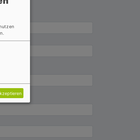
en
 nutzen
n.
akzeptieren