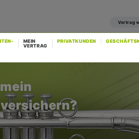
er
count
Vertrag 
nu
NTEN-
MEIN
PRIVATKUNDEN
GESCHÄFTS
VERTRAG
 mein
 versichern?