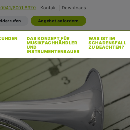
0941/6001 8970
Kontakt
Downloads
widerrufen
Angebot anfordern
KUNDEN
DAS KONZEPT FÜR
WAS IST IM
MUSIKFACHHÄNDLER
SCHADENSFALL
UND
ZU BEACHTEN?
INSTRUMENTENBAUER