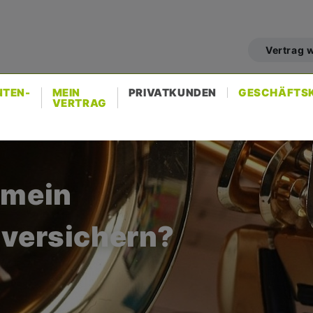
er
count
Vertrag 
nu
NTEN-
MEIN
PRIVATKUNDEN
GESCHÄFTS
VERTRAG
 mein
 versichern?