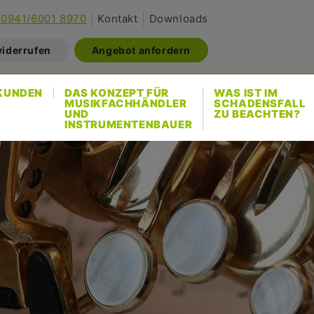
0941/6001 8970
Kontakt
Downloads
widerrufen
Angebot anfordern
KUNDEN
DAS KONZEPT FÜR
WAS IST IM
MUSIKFACHHÄNDLER
SCHADENSFALL
UND
ZU BEACHTEN?
INSTRUMENTENBAUER