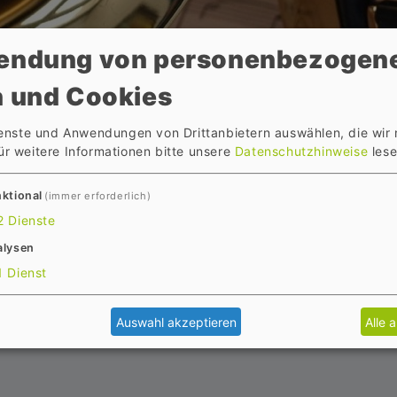
endung von personenbezogen
 und Cookies
ienste und Anwendungen von Drittanbietern auswählen, die wir
ür weitere Informationen bitte unsere
Datenschutzhinweise
lese
kunden
ktional
(immer erforderlich)
2
Dienste
alysen
1
Dienst
et mit den jeweiligen Partnern entwickelte und auf d
Auswahl akzeptieren
Alle 
ören u.a.: