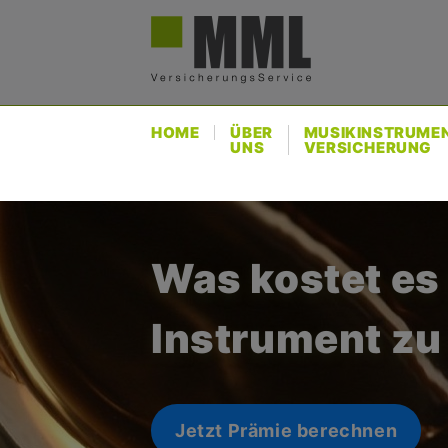
Direkt
Us
zum
ac
Inhalt
me
HOME
ÜBER
MUSIKINSTRUME
UNS
VERSICHERUNG
Was kostet es
Instrument zu
Jetzt Prämie berechnen