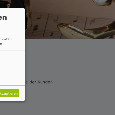
en
 nutzen
n.
ie Bedürfnisse der Kunden
akzeptieren