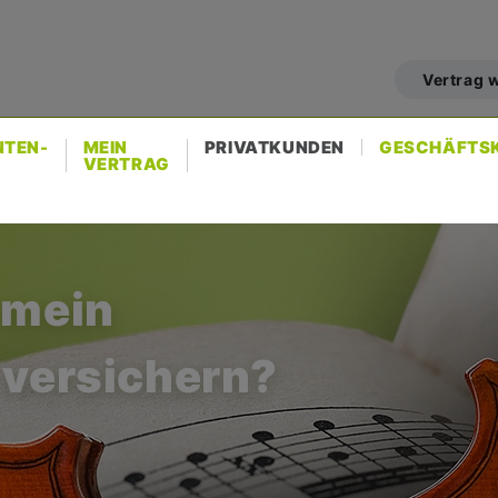
er
count
Vertrag 
nu
NTEN-
MEIN
PRIVATKUNDEN
GESCHÄFTS
VERTRAG
 mein
 mein
 versichern?
 versichern?