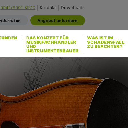
0941/6001 8970
Kontakt
Downloads
widerrufen
Angebot anfordern
KUNDEN
DAS KONZEPT FÜR
WAS IST IM
MUSIKFACHHÄNDLER
SCHADENSFALL
UND
ZU BEACHTEN?
INSTRUMENTENBAUER