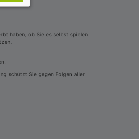
rbt haben, ob Sie es selbst spielen
tzen.
en.
ng schützt Sie gegen Folgen aller