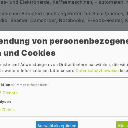
as- und Elektroherde, Kaffeemaschinen, - automaten, Mul
hiedenen Anbietern auch angeboten für Smartphones, 
adio, Beamer, Camcorder, Notebooks, E-Book-Reader, Ka
endung von personenbezogen
 und Cookies
nd das mit ihnen fest verbundene Zubehör) mit und ohn
rungspflichtig sind. Lose mit einem Fahrrad verbunden
ienste und Anwendungen von Drittanbietern auswählen, die wir
t, wenn Sie zusammen mit dem Fahrrad entwendet wur
ür weitere Informationen bitte unsere
Datenschutzhinweise
lese
ahldeckungen, andere wiederum bieten auch Reparaturs
ktional
(immer erforderlich)
er Art nach Unfällen, Sturz, Vandalismus, fahrlässige 
2
Dienste
längerung nach gewisser Zeit (diese ist beurkundet), A
alysen
1
Dienst
ndumschutz" für Fahrräder/E-Bikes anbieten.
service/Rücktransport bzw. die Reparatur an einem Sc
Auswahl akzeptieren
Alle 