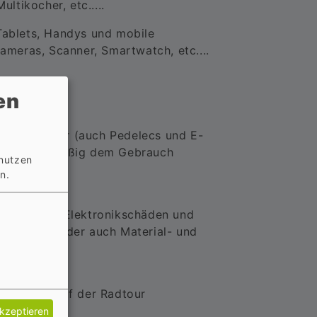
tikocher, etc.....
Tablets, Handys und mobile
meras, Scanner, Smartwatch, etc....
en
e Hilfsmotor (auch Pedelecs und E-
e und regelmäßig dem Gebrauch
 nutzen
den.
n.
chutz.
Handhabung, Elektronikschäden und
kkudefekte oder auch Material- und
hadenort auf der Radtour
akzeptieren