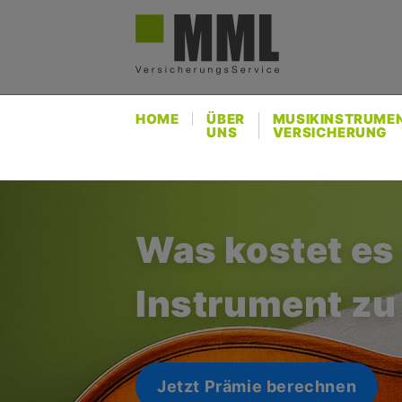
Direkt
Us
zum
ac
Inhalt
me
HOME
ÜBER
MUSIKINSTRUME
UNS
VERSICHERUNG
Was kostet es
Was kostet es
Instrument zu
Instrument zu
Jetzt Prämie berechnen
Jetzt Prämie berechnen