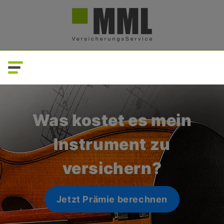
Direkt
zum
Inhalt
Was kostet es mein
Instrument zu
versichern?
Jetzt Prämie berechnen