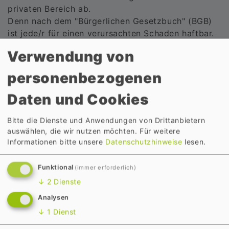
privaten Bereich ab.
Denn nach dem "Bürgerlichen Gesetzbuch" (BGB)
ist jede/r für einen verursachten Schaden haftbar.
Ein nicht zu unterschätzendes Risiko!
Verwendung von
Mitversichert sind üblicherweise Ehepartner und
personenbezogenen
unverheiratete Kinder bis zum Abschluss der
Berufsausbildung.
Daten und Cookies
Zusätzliche Risiken werden oft gegen einen
geringen Mehrbeitrag eingeschlossen. Das sind
Bitte die Dienste und Anwendungen von Drittanbietern
zum Beispiel
auswählen, die wir nutzen möchten.
Für weitere
Informationen bitte unsere
Datenschutzhinweise
lesen.
ehrenamtliche Tätigkeiten
Schlüsselverlust
Funktional
(immer erforderlich)
Schäden an gemieteten Sachen
↓
2
Dienste
uvm
Analysen
Lassen Sie sich daher individuell und Ihren
↓
1
Dienst
Bedürfnissen entsprechend beraten!