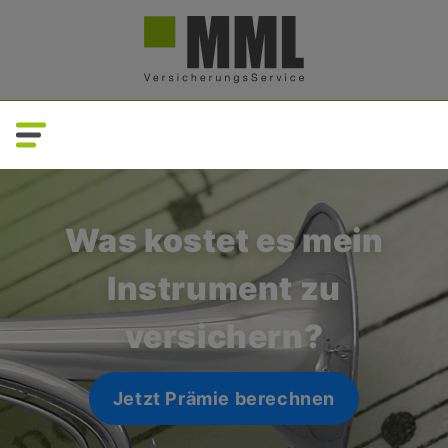
Direkt
zum
Inhalt
Was kostet es mein
Instrument zu
versichern?
Jetzt Prämie berechnen