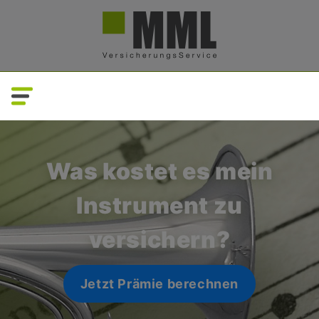
Direkt
zum
Inhalt
Was kostet es mein
Instrument zu
versichern?
Jetzt Prämie berechnen