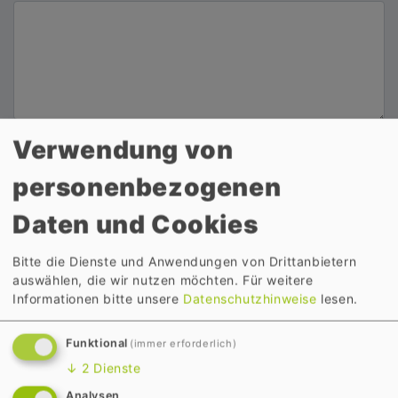
Fragen
Verwendung von
Vorname
personenbezogenen
Daten und Cookies
Name
Bitte die Dienste und Anwendungen von Drittanbietern
auswählen, die wir nutzen möchten.
Für weitere
Informationen bitte unsere
Datenschutzhinweise
lesen.
Name
Straße
Funktional
(immer erforderlich)
↓
2
Dienste
Analysen