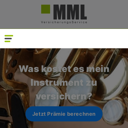
Direkt
zum
Inhalt
Was kostet es mein
Instrument zu
versichern?
Jetzt Prämie berechnen